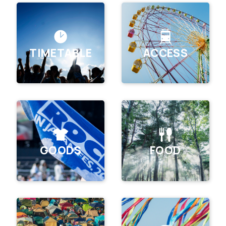
TIMETABLE
ACCESS
GOODS
FOOD