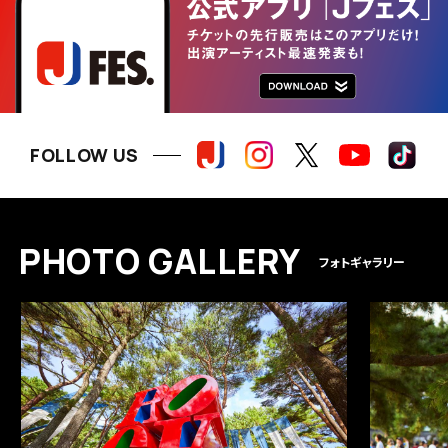
FOLLOW US
P
H
O
T
O
G
A
L
L
E
R
Y
フォトギャラリー