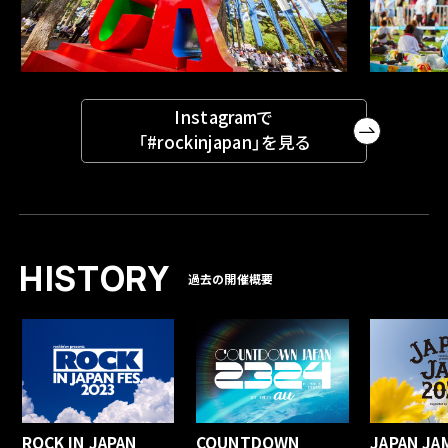
Instagramで
「#rockinjapan」を見る
H
I
S
T
O
R
Y
過去の開催概要
ROCK IN JAPAN
COUNTDOWN
JAPAN JA