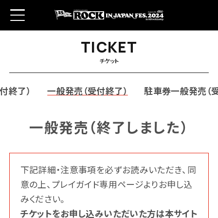
T
T
I
I
C
C
K
K
E
E
T
T
チケット
付終了）
一般発売（受付終了）
駐車券一般発売（
一般発売（終了しました）
アーティスト
チケット
下記詳細・注意事項を必ずお読みいただき、同
意の上、プレイガイド専用ページよりお申し込
みください。
チケットをお申し込みいただいた方は本サイト