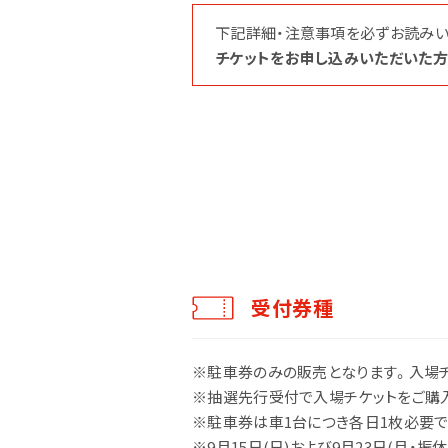
アーティスト
下記詳細・注意事項を必ずお読みい
チケットをお申し込みいただいた方
グッズ
受付券種
※駐車券のみの販売となります。入場
※抽選先行受付で入場チケットをご購
※駐車券は車1台につき各日1枚必要で
※9月15日(日)および9月23日(月