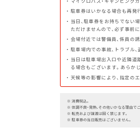
マイクロバス・キャンピング
駐車券はいかなる場合も再発
当日、駐車券をお持ちでない
ただけませんので、必ず事前
F
会場付近では警備員、係員の
駐車場内での事故、トラブル、
当日は駐車場出入口や近隣道
る場合もございます。あらか
天候等の影響により、指定の
消費税込。
体調不良・発熱、その他いかなる理由で
転売および譲渡は固く禁じます。
駐車券の当日販売はございません。