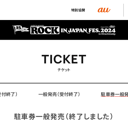
特別協賛
T
T
I
I
C
C
K
K
E
E
T
T
チケット
受付終了）
一般発売（受付終了）
駐車券一般発
駐車券一般発売（終了しました）